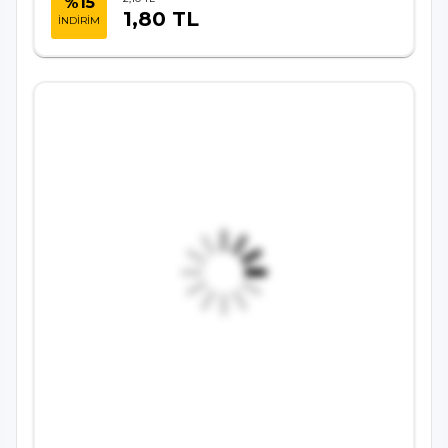
%15
1,80 TL
İNDİRİM