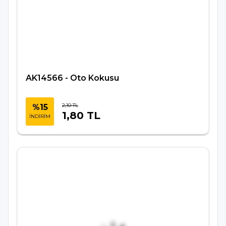
AK14566 - Oto Kokusu
2,10 TL
%15
1,80 TL
İNDİRİM