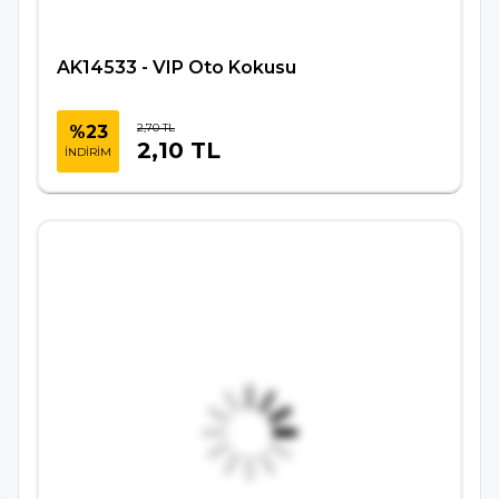
AK14533 - VIP Oto Kokusu
2,70 TL
%23
2,10 TL
İNDİRİM