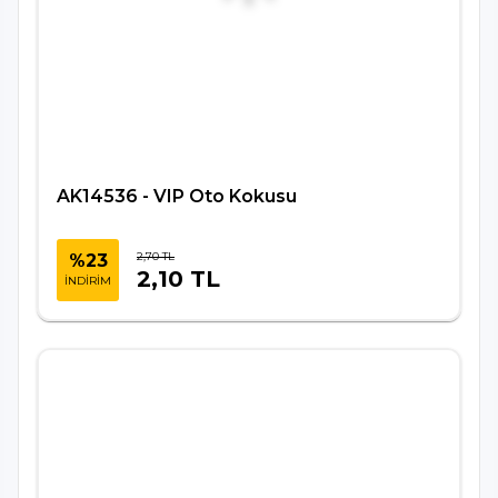
AK14536 - VIP Oto Kokusu
2,70 TL
%23
2,10 TL
İNDİRİM