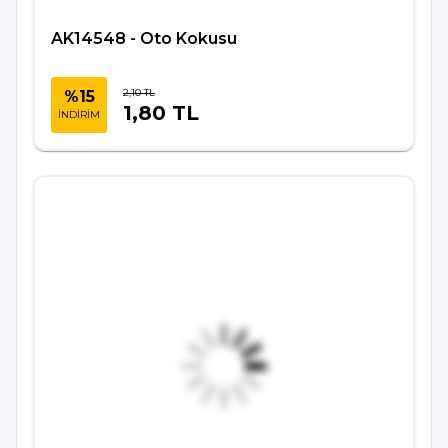
AK14548 - Oto Kokusu
2,10 TL
%15
1,80 TL
İNDİRİM