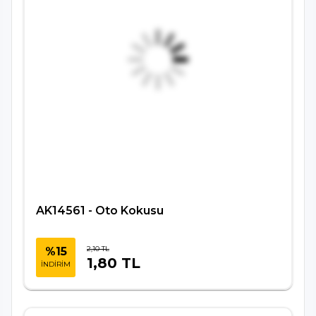
AK14561 - Oto Kokusu
2,10 TL
%15
1,80 TL
İNDİRİM