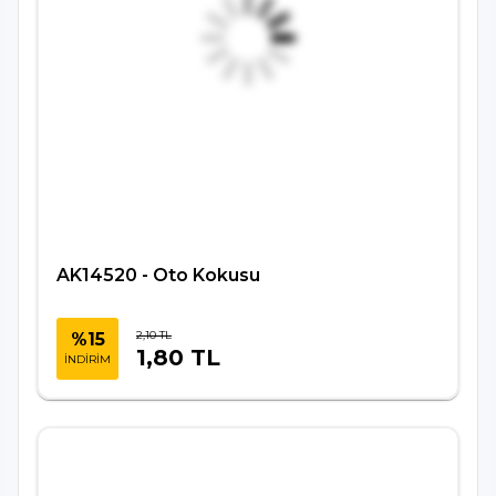
AK14520 - Oto Kokusu
2,10 TL
%15
1,80 TL
İNDİRİM