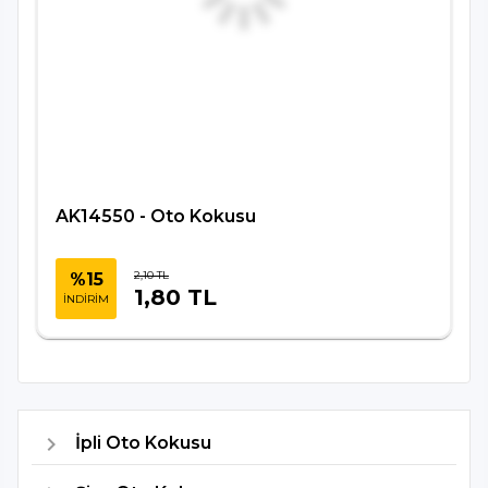
AK14550 - Oto Kokusu
2,10 TL
%15
1,80 TL
İNDİRİM
İpli Oto Kokusu