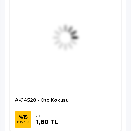
AK14528 - Oto Kokusu
2,10 TL
%15
1,80 TL
İNDİRİM