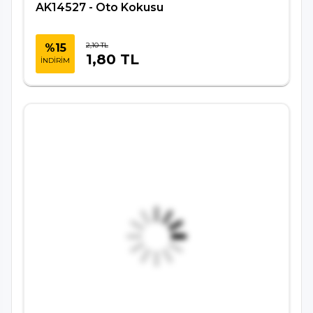
AK14527 - Oto Kokusu
2,10 TL
%15
1,80 TL
İNDİRİM