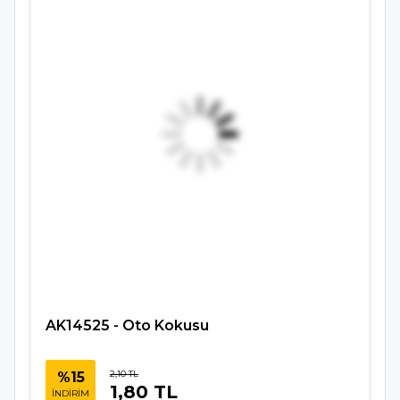
AK14525 - Oto Kokusu
2,10 TL
%15
1,80 TL
İNDİRİM