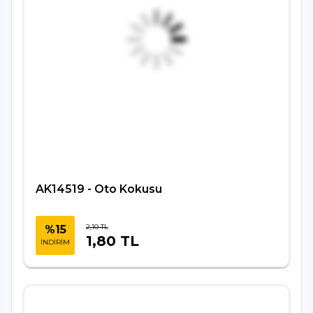
AK14519 - Oto Kokusu
2,10 TL
%15
1,80 TL
İNDİRİM