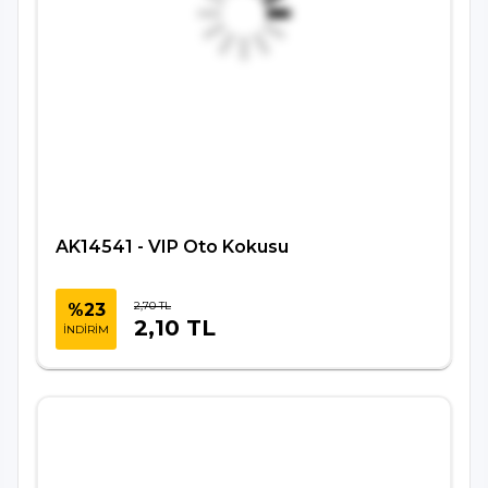
AK14541 - VIP Oto Kokusu
2,70 TL
%23
2,10 TL
İNDİRİM