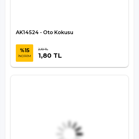
AK14524 - Oto Kokusu
2,10 TL
%15
1,80 TL
İNDİRİM