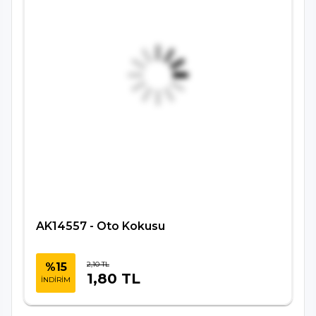
AK14557 - Oto Kokusu
2,10 TL
%15
1,80 TL
İNDİRİM