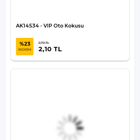
AK14534 - VIP Oto Kokusu
2,70 TL
%23
2,10 TL
İNDİRİM